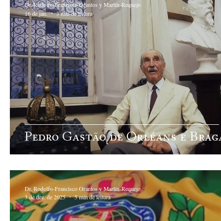
Dr. Rodolfo-Francisco Orantos y Martín-Requejo
16 de jan.
3 min de leitura
Pedro Gastão de Orléans e Brag
Dr. Rodolfo-Francisco Orantos y Martín-Requejo
3 de dez. de 2025
5 min de leitura