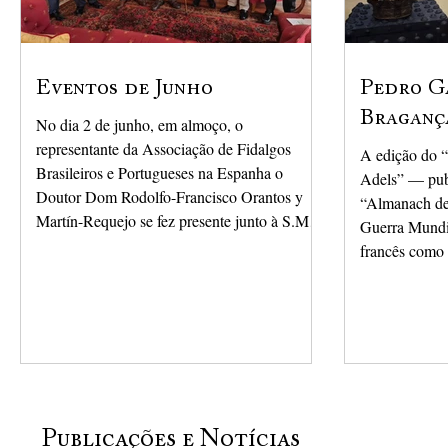
Eventos de Junho
Pedro G
Braganç
No dia 2 de junho, em almoço, o
representante da Associação de Fidalgos
A edição do 
Brasileiros e Portugueses na Espanha o
Adels” — pub
Doutor Dom Rodolfo-Francisco Orantos y
“Almanach de
Martín-Requejo se fez presente junto à S.M.I.
Guerra Mundi
o Senhor Dom Bertrand de Orleans e
francês como 
Bragança que lhe fez uma dedicatória à
Brasil. Toman
AFBP.
chefe da refe
Imperial Dom
Bragança, Ped
datada de 5 d
forma pormeno
novo almanaqu
Publicações e Notícias