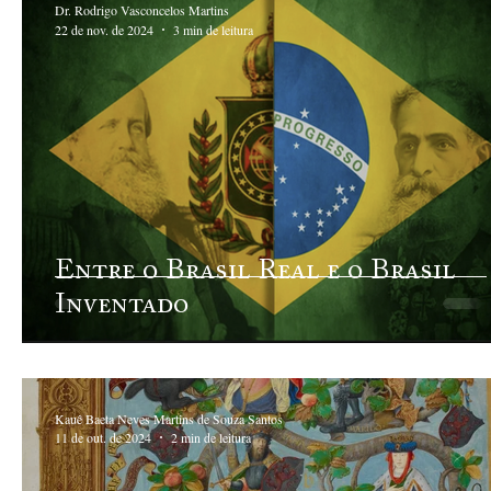
Dr. Rodrigo Vasconcelos Martins
22 de nov. de 2024
3 min de leitura
Entre o Brasil Real e o Brasil
Inventado
Kauê Baeta Neves Martins de Souza Santos
11 de out. de 2024
2 min de leitura