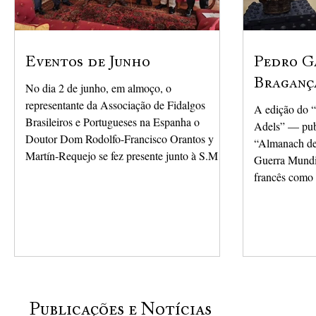
Eventos de Junho
Pedro G
Braganç
No dia 2 de junho, em almoço, o
representante da Associação de Fidalgos
A edição do 
Brasileiros e Portugueses na Espanha o
Adels” — pub
Doutor Dom Rodolfo-Francisco Orantos y
“Almanach de
Martín-Requejo se fez presente junto à S.M.I.
Guerra Mundi
o Senhor Dom Bertrand de Orleans e
francês como 
Bragança que lhe fez uma dedicatória à
Brasil. Toman
AFBP.
chefe da refe
Imperial Dom
Bragança, Ped
datada de 5 d
forma pormeno
novo almanaqu
Publicações e Notícias